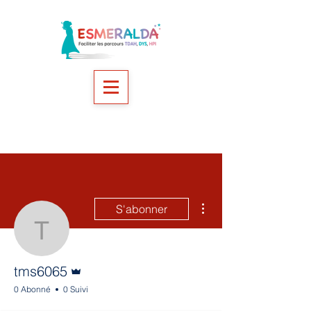
Plus d'actions
S'abonner
tms6065
Administrateur
tms6065
0 Abonné
0 Suivi